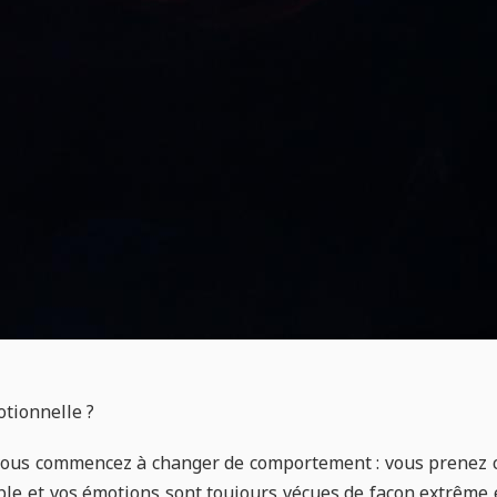
otionnelle ?
 vous commencez à changer de comportement : vous prenez ce
able et vos émotions sont toujours vécues de façon extrême