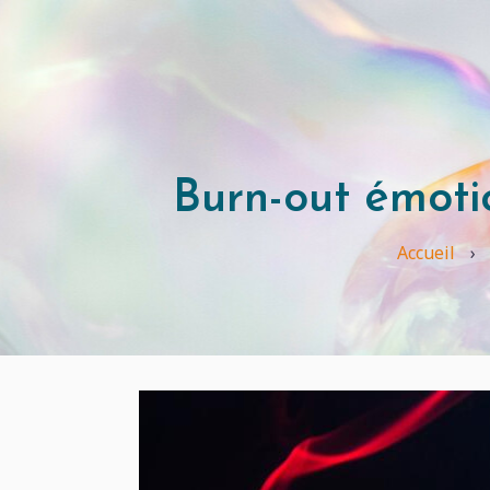
Aller
au
contenu
principal
Burn-out émotio
Accueil
›