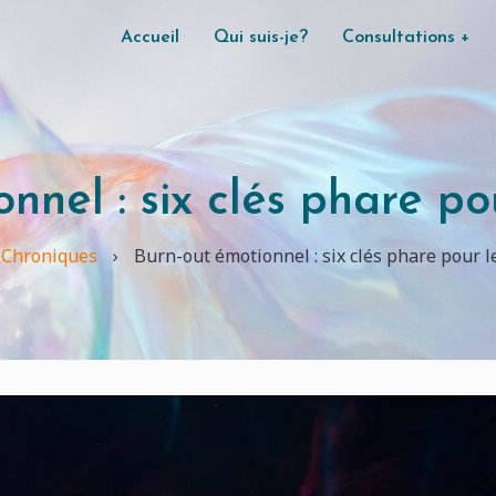
Accueil
Qui suis-je?
Consultations
+
Main
navigation
nnel : six clés phare p
Chroniques
›
Burn-out émotionnel : six clés phare pour 