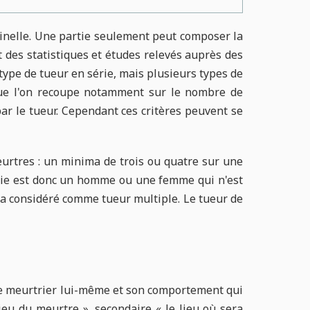
iminelle. Une partie seulement peut composer la
t des statistiques et études relevés auprès des
n type de tueur en série, mais plusieurs types de
 que l'on recoupe notamment sur le nombre de
par le tueur. Cependant ces critères peuvent se
urtres : un minima de trois ou quatre sur une
érie est donc un homme ou une femme qui n'est
era considéré comme tueur multiple. Le tueur de
t le meurtrier lui-même et son comportement qui
lieu du meurtre », secondaire « le lieu où sera