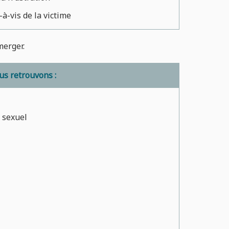
-à-vis de la victime
merger.
s retrouvons :
 sexuel