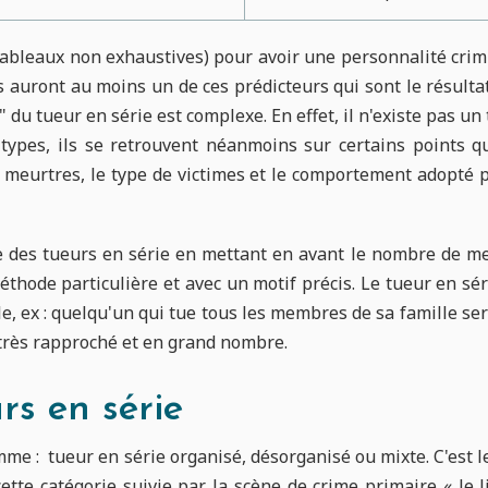
s tableaux non exhaustives) pour avoir une personnalité cr
s auront au moins un de ces prédicteurs qui sont le résulta
" du tueur en série est complexe. En effet, il n'existe pas u
rs types, ils se retrouvent néanmoins sur certains points
s meurtres, le type de victimes et le comportement adopté 
e des tueurs en série en mettant en avant le nombre de me
éthode particulière et avec un motif précis. Le tueur en s
e, ex : quelqu'un qui tue tous les membres de sa famille s
très rapproché et en grand nombre.
rs en série
omme : tueur en série organisé, désorganisé ou mixte. C'es
ette catégorie suivie par la scène de crime primaire « le 