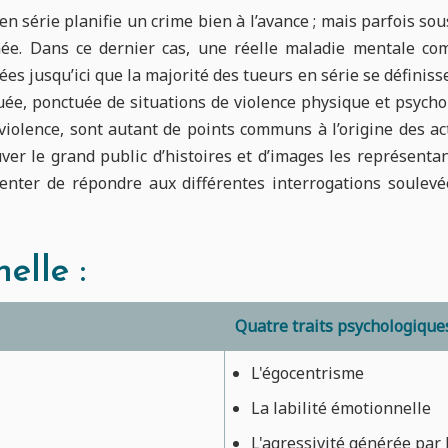
 en série planifie un crime bien à l’avance ; mais parfois sou
née. Dans ce dernier cas, une réelle maladie mentale com
 jusqu’ici que la majorité des tueurs en série se définis
afouée, ponctuée de situations de violence physique et psy
iolence, sont autant de points communs à l’origine des act
er le grand public d’histoires et d’images les représentan
enter de répondre aux différentes interrogations soulev
elle :
Quatre traits psychologiques
L'égocentrisme
La labilité émotionnelle
L'agressivité générée par 