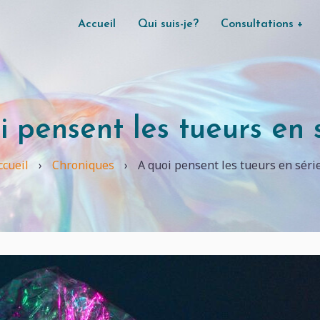
Accueil
Qui suis-je?
Consultations
+
Main
navigation
 pensent les tueurs en s
ccueil
›
Chroniques
›
A quoi pensent les tueurs en série