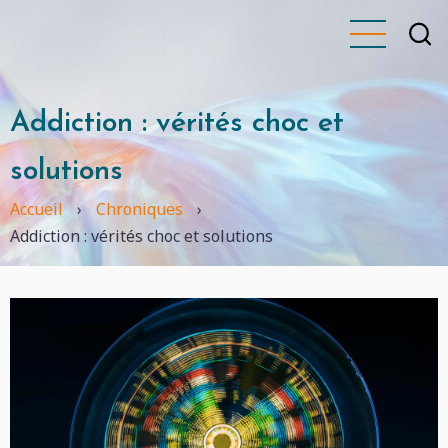
Aller
au
contenu
principal
Addiction : vérités choc et
solutions
Accueil
›
Chroniques
›
Addiction : vérités choc et solutions